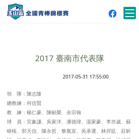
2017 臺南市代表隊
2017-05-31 17:55:00
領 隊：陳志隆
總教練：何信賢
教 練：楊仁豪、陳献榮、余宗翰
球 員：宮象謙、吳家洋、潘德瑋、湯家豪、李亦崴、蘇
暐棖、郭天信、陳永哲、黎胤宣、吳承運、林羿廷、莊昕