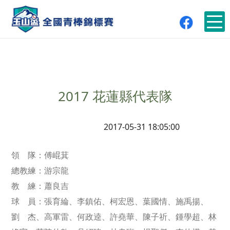
2017 花蓮縣代表隊
2017-05-31 18:05:00
領 隊：傅崐萁
總教練：游宗龍
教 練：蕭良吉
球 員：張育綸、李鎮佑、柯宏恩、葉國情、施禹揚、
劉 杰、高軍雷、何政逵、許堯華、陳子祈、鍾學超、林