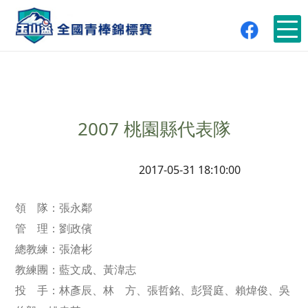
2007 桃園縣代表隊
2017-05-31 18:10:00
領 隊：張永鄰
管 理：劉政儐
總教練：張滄彬
教練團：藍文成、黃湋志
投 手：林彥辰、林 方、張哲銘、彭賢庭、賴煒俊、吳