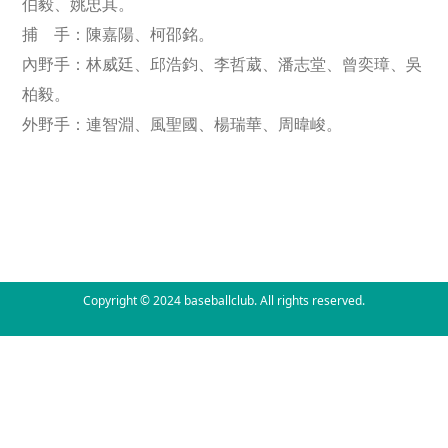
伯毅、姚忠其。
捕 手：陳嘉陽、柯邵銘。
內野手：林威廷、邱浩鈞、李哲葳、潘志堂、曾奕璋、吳
柏毅。
外野手：連智淵、風聖國、楊瑞華、周暐峻。
Copyright © 2024 baseballclub. All rights reserved.